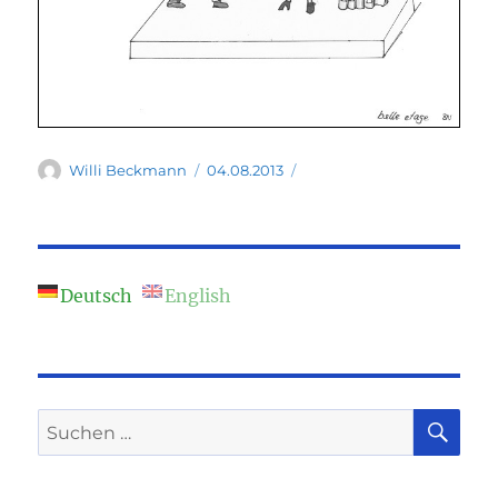
Autor
Veröffentlicht
Willi Beckmann
04.08.2013
am
Deutsch
English
SU
Suchen
nach: