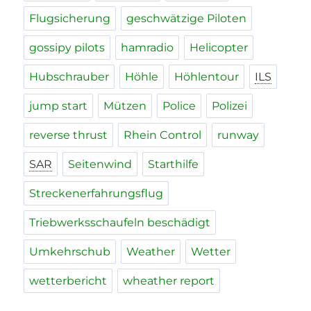
Flugsicherung
geschwätzige Piloten
gossipy pilots
hamradio
Helicopter
Hubschrauber
Höhle
Höhlentour
ILS
jump start
Mützen
Police
Polizei
reverse thrust
Rhein Control
runway
SAR
Seitenwind
Starthilfe
Streckenerfahrungsflug
Triebwerksschaufeln beschädigt
Umkehrschub
Weather
Wetter
wetterbericht
wheather report