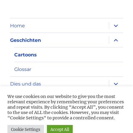
Unterme
Home
öffnen
Unterme
Geschichten
öffnen
Cartoons
Glossar
Unterme
Dies und das
öffnen
We use cookies on our website to give you the most
Impressum
relevant experience by remembering your preferences
and repeat visits. By clicking “Accept All”, you consent
to the use of ALL the cookies. However, you may visit
Datenschutz
"Cookie Settings" to provide a controlled consent.
Cookie Settings
Accept All
2013-2026 Aviation Freaks
Powered by WordPress