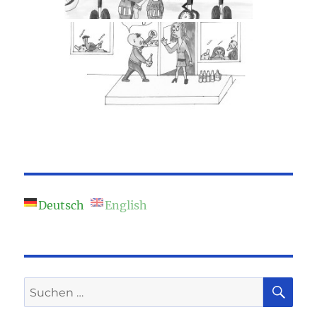
Deutsch
English
SU
Suchen
nach: