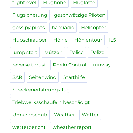
flightlevel
Flughöhe
Flugloste
Flugsicherung
geschwätzige Piloten
gossipy pilots
hamradio
Helicopter
Hubschrauber
Höhle
Höhlentour
ILS
jump start
Mützen
Police
Polizei
reverse thrust
Rhein Control
runway
SAR
Seitenwind
Starthilfe
Streckenerfahrungsflug
Triebwerksschaufeln beschädigt
Umkehrschub
Weather
Wetter
wetterbericht
wheather report