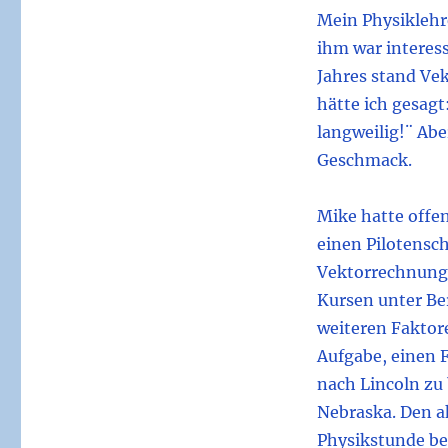
Mein Physiklehre
ihm war interes
Jahres stand Ve
hätte ich gesagt
langweilig!¨ Ab
Geschmack.
Mike hatte offen
einen Pilotensch
Vektorrechnung 
Kursen unter Be
weiteren Faktor
Aufgabe, einen 
nach Lincoln zu
Nebraska. Den ak
Physikstunde be