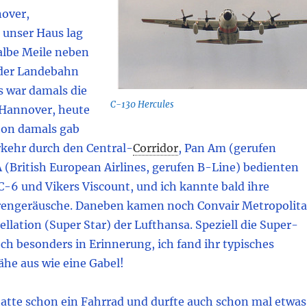
over,
 unser Haus lag
halbe Meile neben
der Landebahn
s war damals die
C-130 Hercules
 Hannover, heute
chon damals gab
erkehr durch den Central
-
Corridor
,
Pan Am (gerufen
 (British European Airlines, gerufen B-Line) bedienten
-6 und Vikers Viscount, und ich kannte bald ihre
rengeräusche. Daneben kamen noch Convair Metropolit
llation (Super Star) der Lufthansa. Speziell die Super-
ch besonders in Erinnerung, ich fand ihr typisches
ähe aus wie eine Gabel!
 hatte schon ein Fahrrad und durfte auch schon mal etwas