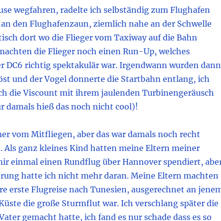
use wegfahren, radelte ich selbständig zum Flughafen
h an den Flughafenzaun, ziemlich nahe an der Schwelle
tisch dort wo die Flieger vom Taxiway auf die Bahn
 machten die Flieger noch einen Run-Up, welches
er DC6 richtig spektakulär war. Irgendwann wurden dann
st und der Vogel donnerte die Startbahn entlang, ich
uch die Viscount mit ihrem jaulenden Turbinengeräusch
ur damals hieß das noch nicht cool)!
er vom Mitfliegen, aber das war damals noch recht
. Als ganz kleines Kind hatten meine Eltern meiner
ir einmal einen Rundflug über Hannover spendiert, abe
nerung hatte ich nicht mehr daran. Meine Eltern machten
hre erste Flugreise nach Tunesien, ausgerechnet an jene
 Küste die große Sturmflut war. Ich verschlang später die
 Vater gemacht hatte, ich fand es nur schade dass es so