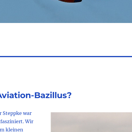
iation-Bazillus?
er Steppke war
fasziniert. Wir
em kleinen