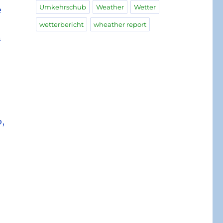
Umkehrschub
Weather
Wetter
e
wetterbericht
wheather report
n
b,