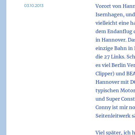
Veröffentlicht
03.10.2013
Vorort von Hann
am
Isernhagen, und
vielleicht eine 
dem Endanflug 
in Hannover. Da
einzige Bahn in
die 27 Links. S
es viel Berlin V
Clipper) und BEA
Hannover mit DC
typischen Moto
und Super Conste
Conny ist mir no
Seitenleitwerk s
Viel später, ich