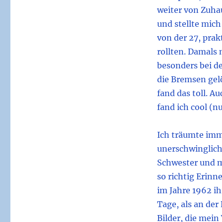
weiter von Zuha
und stellte mic
von der 27, prak
rollten. Damals
besonders bei d
die Bremsen gelö
fand das toll. A
fand ich cool (n
Ich träumte imm
unerschwinglich
Schwester und m
so richtig Erin
im Jahre 1962 i
Tage, als an der
Bilder, die mein