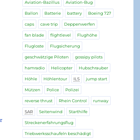
Aviation-Bazillus
Aviation-Bug
Ballon
Batterie
battery
Boeing 727
caps
cave trip
Deppenwerfen
fan blade
flightlevel
Flughöhe
Flugloste
Flugsicherung
geschwätzige Piloten
gossipy pilots
hamradio
Helicopter
Hubschrauber
Höhle
Höhlentour
ILS
jump start
Mützen
Police
Polizei
reverse thrust
Rhein Control
runway
SAR
Seitenwind
Starthilfe
r
Streckenerfahrungsflug
Triebwerksschaufeln beschädigt