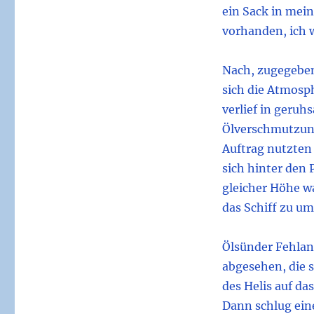
ein Sack in mei
vorhanden, ich 
Nach, zugegebe
sich die Atmosp
verlief in geruh
Ölverschmutzung
Auftrag nutzten
sich hinter den 
gleicher Höhe wa
das Schiff zu u
Ölsünder Fehlanz
abgesehen, die s
des Helis auf da
Dann schlug eine