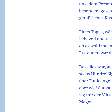
uns, dem Persona
besonders geschä
gemütliches Kas
Eines Tages, wäh
liebevoll und re
ob es wohl mal 
Erstaunen war di
Das alles war, 
sechs Uhr dreißi
über Funk angefr
aber wie! Samst
lag mir der Mit
Magen.