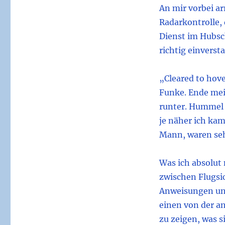
An mir vorbei ar
Radarkontrolle, 
Dienst im Hubsc
richtig einverst
„Cleared to hove
Funke. Ende mei
runter. Hummel 
je näher ich kam
Mann, waren seh
Was ich absolut 
zwischen Flugsic
Anweisungen und 
einen von der a
zu zeigen, was s