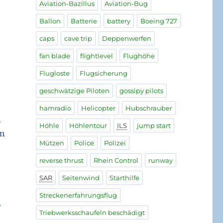
Aviation-Bazillus
Aviation-Bug
Ballon
Batterie
battery
Boeing 727
caps
cave trip
Deppenwerfen
fan blade
flightlevel
Flughöhe
Flugloste
Flugsicherung
geschwätzige Piloten
gossipy pilots
hamradio
Helicopter
Hubschrauber
n
Höhle
Höhlentour
ILS
jump start
en
Mützen
Police
Polizei
reverse thrust
Rhein Control
runway
SAR
Seitenwind
Starthilfe
Streckenerfahrungsflug
.
Triebwerksschaufeln beschädigt