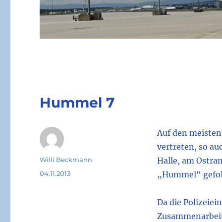
Hummel 7
Auf den meisten 
vertreten, so auc
Autor
Willi Beckmann
Halle, am Ostran
Veröffentlicht
04.11.2013
„Hummel“ gefol
am
Da die Polizeie
Zusammenarbeit 