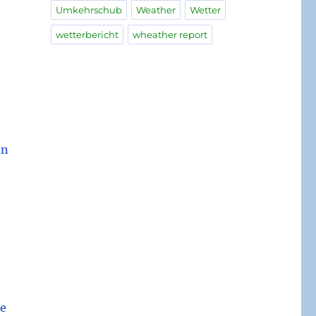
Umkehrschub
Weather
Wetter
wetterbericht
wheather report
nn
ie