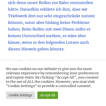
sich denn unser Rollen zur Bahn vorzustellen
hätte. Daraufhin erklärte ich ihm, dass wir
Triebwerk drei nur sehr eingeschränkt nutzen
können, sonst aber bislang keine Probleme
haben. Beim Rollen mit zwei Düsen sollte er
keinen Unterschied merken, es wäre aber
klasse, wenn er den folgenden Lotsen auch
diesen Hinweis geben könnte.
Wir rollten, begleitet von der Feuerwehr, zur
Startbahn, der Kapitän hatte errechnet, wenn
We use cookies on our website to give you the most
relevant experience by remembering your preferences
Nummer drei nur mit 80 Prozent laufen würde,
and repeat visits. By clicking “Accept All”, you consent
to the use of ALL the cookies. However, you may visit
dann reichte die Startbahnlänge gut aus. Dann
"Cookie Settings" to provide a controlled consent.
mal los. Während des Startlaufs hing der FI
über den Schubhebeln und passte genau auf sie
Cookie Settings
Accept All
auf. Kurz vor Erreichen des Endes der