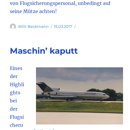
von Flugsicherungspersonal, unbedingt auf
seine Mütze achten!
Autor
Veröffentlicht
Willi Beckmann
15.03.2017
am
Maschin’ kaputt
Eines
der
Highli
ghts
bei
der
Flugsi
cheru