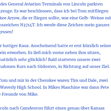
 des General Aviation Terminals von Lincoln parkten
zeuge. Es war beschlossen, dass ich bei Tom mitfliegen
okee Arrow, die er fliegen sollte, war eine Gelb-Weisse mi
nszeichen N3714T. Ich werde diese Zeichen mein ganzes
gessen!
 lustiger Kauz. Anscheinend hatte er erst kürzlich seine
ein erworben. Es ließ mich vorne neben ihm sitzen,
natürlich sehr glücklich! Bald starteten unsere zwei
ahmen Kurs nach Südosten, in Richtung auf unser Ziel.
m und mir in der Cherokee waren Tim und Dale, zwei
 Waverly High School. In Mikes Maschine war dann Pete
e Freunde von Mike.
ncoln nach Camdenton führt einen genau über Kansas