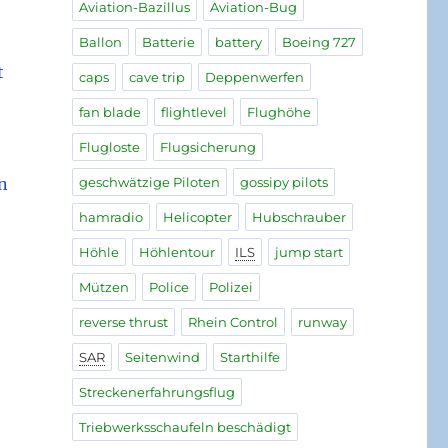
Aviation-Bazillus
Aviation-Bug
Ballon
Batterie
battery
Boeing 727
t
caps
cave trip
Deppenwerfen
fan blade
flightlevel
Flughöhe
Flugloste
Flugsicherung
n
geschwätzige Piloten
gossipy pilots
hamradio
Helicopter
Hubschrauber
Höhle
Höhlentour
ILS
jump start
Mützen
Police
Polizei
reverse thrust
Rhein Control
runway
SAR
Seitenwind
Starthilfe
Streckenerfahrungsflug
Triebwerksschaufeln beschädigt