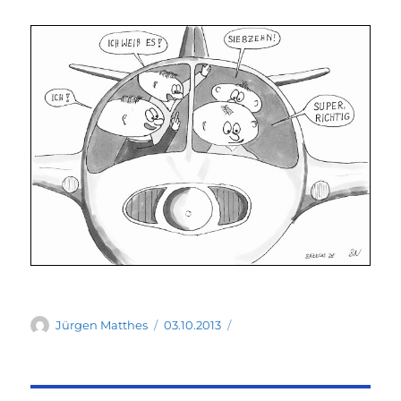
Autor
Veröffentlicht
Jürgen Matthes
03.10.2013
am