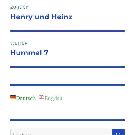
Beitragsnavigation
ZURÜCK
Henry und Heinz
Vorheriger
Beitrag:
WEITER
Hummel 7
Nächster
Beitrag:
Deutsch
English
SU
Suchen