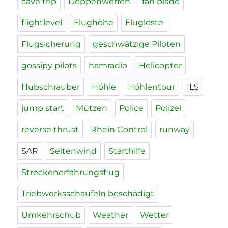
cave trip
Deppenwerfen
fan blade
flightlevel
Flughöhe
Flugloste
Flugsicherung
geschwätzige Piloten
gossipy pilots
hamradio
Helicopter
Hubschrauber
Höhle
Höhlentour
ILS
jump start
Mützen
Police
Polizei
reverse thrust
Rhein Control
runway
SAR
Seitenwind
Starthilfe
Streckenerfahrungsflug
Triebwerksschaufeln beschädigt
Umkehrschub
Weather
Wetter