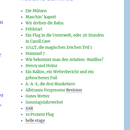
Die Mützen
Maschin’ kaputt
en
Wir drehen die Bahn
Fehlstart
Ein Flug in die Unterwelt, oder 26 Stunden
in Caroll Cave
3714T, die magischen Zeichen Teil 1
Hummel 7
r
Wie bekommt man den Aviation-Bazillus?
Henry und Heinz
Ein Ballon, ein Wetterbericht und ein
gebrochener Fuß
A-A-S, die drei Musketiere
Albtraum Vergessene
Revision
er
Gutes Wetter
Sonntagsfahrverbot
,
SAR
10 Prozent Flug
belle etage