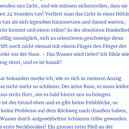
enden uns Licht, und wir müssen sicherstellen, dass sie
ten 24 Stunden tun! Verliert man das Licht in einer Höhle
 tun als sich irgendwo hinzusetzen und darauf warten,
icht kommt und einen erlöst! In der absoluten Dunkelhei
 völlig unmöglich, sich zu orientieren geschweige denn
ifft noch nicht einmal mit einem Finger den Finger der
ekt vor der Nase. – Das Wasser wird tiefer! Ich fühle wi
ug rinnt, und es ist kaaalt!
aar Sekunden merke ich, wie es sich in meinem Anzug
gar nicht mehr so schlimm. Der arme Russ, er muss leide
ns recht flott, um es bald hinter uns zu bringen.
 ist der Grund eben und es gibt keine Felsblöcke, so
 keine Probleme auf dem Rückweg nach draußen haben,
 Wasser durch aufgewirbelten Schlamm trübe geworden
er erste Neckbreaker! Ein grosser roter Pfeil an der