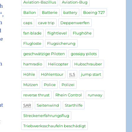
Aviation-Bazillus
Aviation-Bug
ch
Ballon
Batterie
battery
Boeing 727
“,
h
caps
cave trip
Deppenwerfen
d
fan blade
flightlevel
Flughöhe
le
Flugloste
Flugsicherung
geschwätzige Piloten
gossipy pilots
ch
hamradio
Helicopter
Hubschrauber
Höhle
Höhlentour
ILS
jump start
Mützen
Police
Polizei
reverse thrust
Rhein Control
runway
mt
SAR
Seitenwind
Starthilfe
Streckenerfahrungsflug
t
Triebwerksschaufeln beschädigt