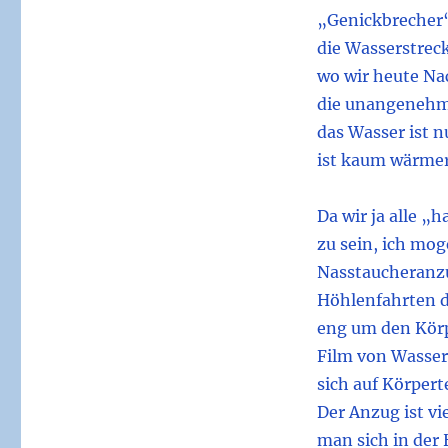
„Genickbrecher“
die Wasserstrec
wo wir heute Na
die unangenehm
das Wasser ist n
ist kaum wärme
Da wir ja alle „
zu sein, ich mog
Nasstaucheranz
Höhlenfahrten do
eng um den Körp
Film von Wasser
sich auf Körper
Der Anzug ist vi
man sich in der