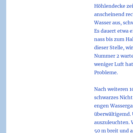
Höhlendecke zeig
anscheinend rech
Wasser aus, sc
Es dauert etwa e
nass bis zum Hal
dieser Stelle, w
Nummer 2 wartet 
weniger Luft hat
Probleme.
Nach weiteren 1
schwarzes Nicht
engen Wassergang
überwältigemd. 
auszuleuchten. W
50 m breit und a