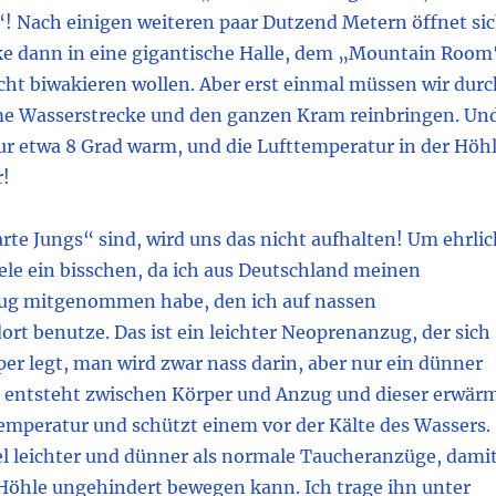
! Nach einigen weiteren paar Dutzend Metern öffnet si
ke dann in eine gigantische Halle, dem „Mountain Room
cht biwakieren wollen. Aber erst einmal müssen wir durc
e Wasserstrecke und den ganzen Kram reinbringen. Un
ur etwa 8 Grad warm, und die Lufttemperatur in der Höh
r!
harte Jungs“ sind, wird uns das nicht aufhalten! Um ehrli
ele ein bisschen, da ich aus Deutschland meinen
ug mitgenommen habe, den ich auf nassen
rt benutze. Das ist ein leichter Neoprenanzug, der sich
er legt, man wird zwar nass darin, aber nur ein dünner
 entsteht zwischen Körper und Anzug und dieser erwär
temperatur und schützt einem vor der Kälte des Wassers.
el leichter und dünner als normale Taucheranzüge, dami
 Höhle ungehindert bewegen kann. Ich trage ihn unter