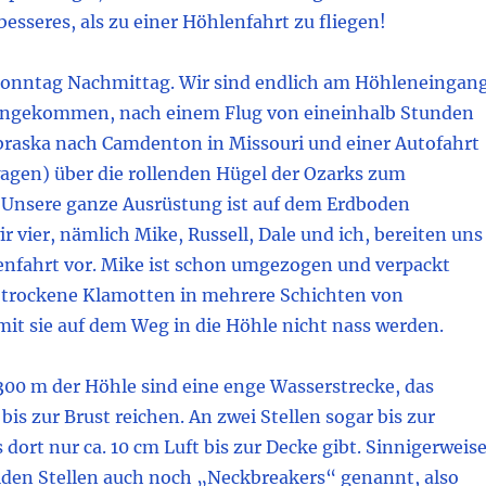
besseres, als zu einer Höhlenfahrt zu fliegen!
 Sonntag Nachmittag. Wir sind endlich am Höhleneingan
 angekommen, nach einem Flug von eineinhalb Stunden
braska nach Camdenton in Missouri und einer Autofahrt
agen) über die rollenden Hügel der Ozarks zum
Unsere ganze Ausrüstung ist auf dem Erdboden
ir vier, nämlich Mike, Russell, Dale und ich, bereiten uns
enfahrt vor. Mike ist schon umgezogen und verpackt
 trockene Klamotten in mehrere Schichten von
mit sie auf dem Weg in die Höhle nicht nass werden.
300 m der Höhle sind eine enge Wasserstrecke, das
bis zur Brust reichen. An zwei Stellen sogar bis zur
s dort nur ca. 10 cm Luft bis zur Decke gibt. Sinnigerweis
iden Stellen auch noch „Neckbreakers“ genannt, also