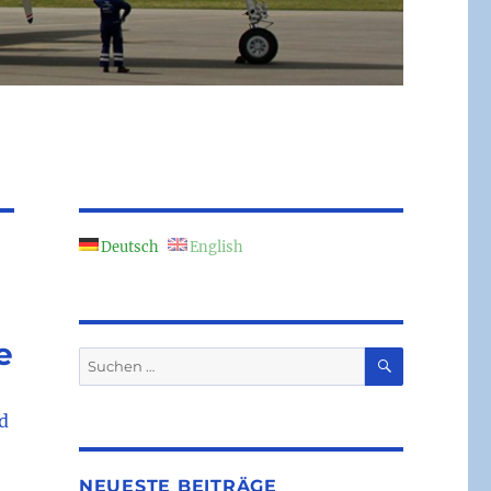
Deutsch
English
e
SUCHEN
Suchen
nach:
d
NEUESTE BEITRÄGE