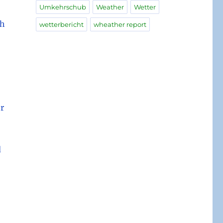
Umkehrschub
Weather
Wetter
ch
wetterbericht
wheather report
r
d