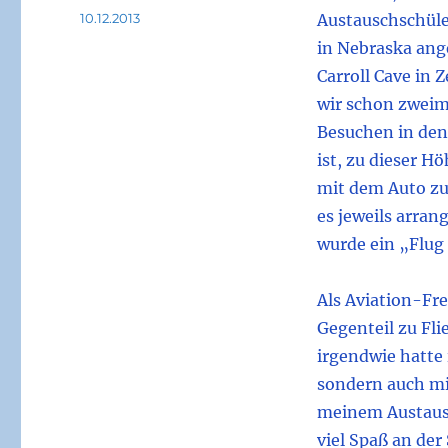
Veröffentlicht
10.12.2013
Austauschschüle
am
in Nebraska ange
Carroll Cave in
wir schon zweim
Besuchen in den
ist, zu dieser H
mit dem Auto zu 
es jeweils arrang
wurde ein „Flug 
Als Aviation-Fre
Gegenteil zu Fli
irgendwie hatte 
sondern auch mi
meinem Austausc
viel Spaß an der