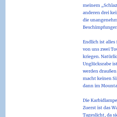
meinem „Schlaz“
anderen drei kei
die unangenehm
Beschimpfungen 
Endlich ist alles
von uns zwei To
kriegen. Natürli
Unglücksrabe is
werden draußen w
macht keinen Sin
dann im Mounta
Die Karbidlampe
Zuerst ist das W
Tageslicht, da s