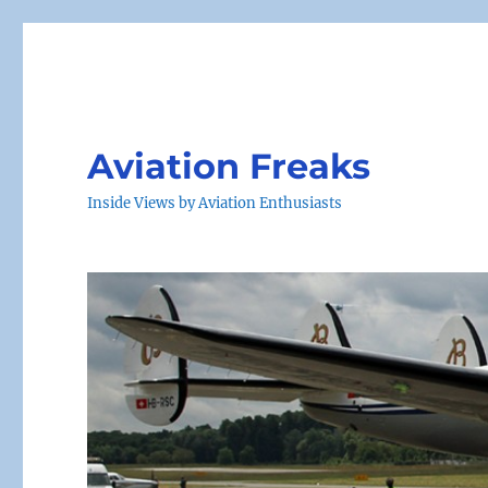
Aviation Freaks
Inside Views by Aviation Enthusiasts