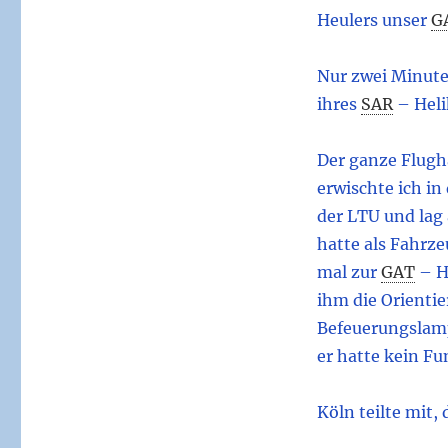
Heulers unser
G
Nur zwei Minuten
ihres
SAR
– Heli
Der ganze Flugha
erwischte ich in 
der LTU und lag
hatte als Fahrze
mal zur
GAT
– H
ihm die Orientie
Befeuerungslampe
er hatte kein Fu
Köln teilte mit,