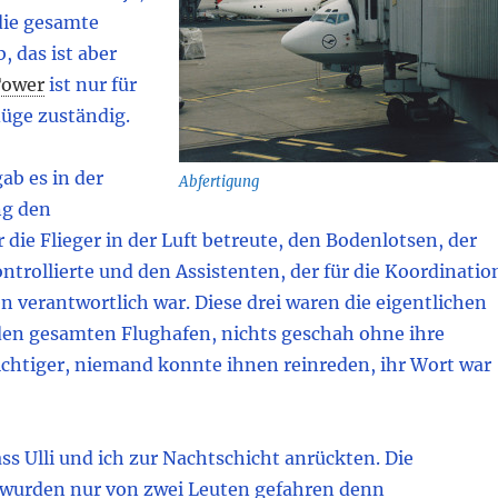
 die gesamte
, das ist aber
ower
ist nur für
lüge zuständig.
gab es in der
Abfertigung
g den
 die Flieger in der Luft betreute, den Bodenlotsen, der
ontrollierte und den Assistenten, der für die Koordinatio
n verantwortlich war. Diese drei waren die eigentlichen
den gesamten Flughafen, nichts geschah ohne ihre
ichtiger, niemand konnte ihnen reinreden, ihr Wort war
ass Ulli und ich zur Nachtschicht anrückten. Die
wurden nur von zwei Leuten gefahren denn