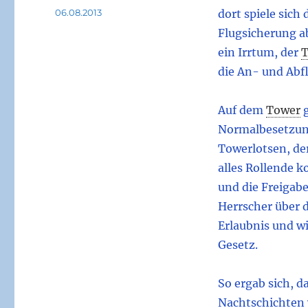
Veröffentlicht
06.08.2013
dort spiele sich
am
Flugsicherung ab
ein Irrtum, der
T
die An- und Abf
Auf dem
Tower
Normalbesetzun
Towerlotsen, der
alles Rollende k
und die Freigabe
Herrscher über 
Erlaubnis und w
Gesetz.
So ergab sich, d
Nachtschichten 