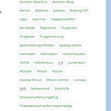
Aviation-Bazillus
Aviation-Bug
Ballon
Batterie
battery
Boeing 727
s
caps
cave trip
Deppenwerfen
fan blade
flightlevel
Flughöhe
Flugloste
Flugsicherung
geschwätzige Piloten
gossipy pilots
hamradio
Helicopter
Hubschrauber
Höhle
Höhlentour
ILS
jump start
Mützen
Police
Polizei
reverse thrust
Rhein Control
runway
SAR
Seitenwind
Starthilfe
Streckenerfahrungsflug
Triebwerksschaufeln beschädigt