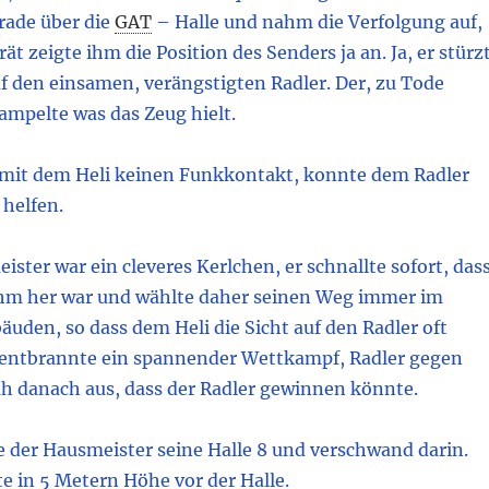
rade über die
GAT
– Halle und nahm die Verfolgung auf,
ät zeigte ihm die Position des Senders ja an. Ja, er stürz
f den einsamen, verängstigten Radler. Der, zu Tode
ampelte was das Zeug hielt.
h mit dem Heli keinen Funkkontakt, konnte dem Radler
 helfen.
ister war ein cleveres Kerlchen, er schnallte sofort, das
 ihm her war und wählte daher seinen Weg immer im
uden, so dass dem Heli die Sicht auf den Radler oft
Es entbrannte ein spannender Wettkampf, Radler gegen
ah danach aus, dass der Radler gewinnen könnte.
e der Hausmeister seine Halle 8 und verschwand darin.
e in 5 Metern Höhe vor der Halle.