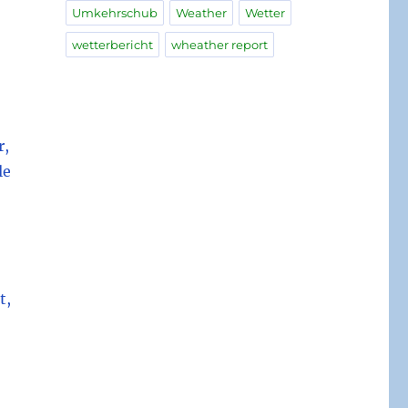
Umkehrschub
Weather
Wetter
wetterbericht
wheather report
r,
le
t,